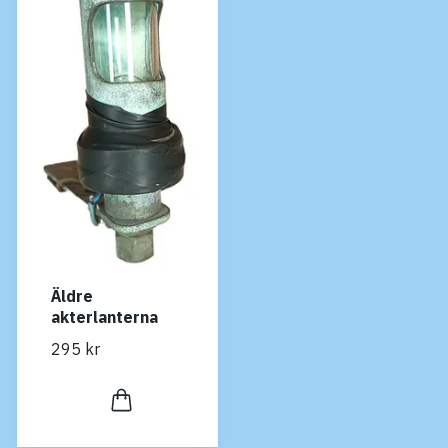
Äldre
akterlanterna
295 kr