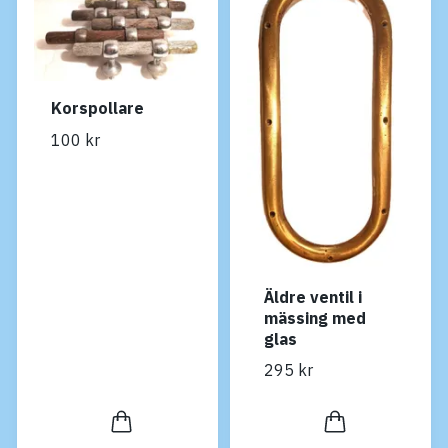
Korspollare
100 kr
Äldre ventil i
mässing med
glas
295 kr