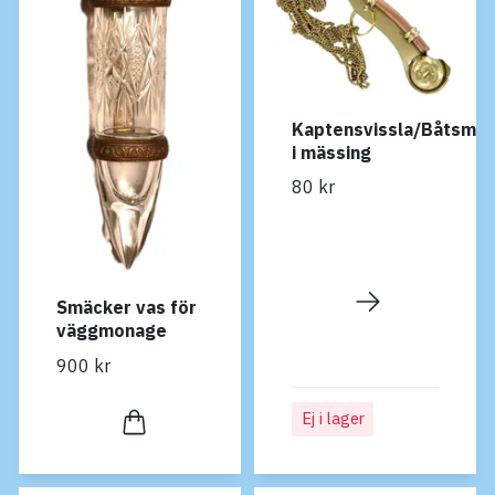
Kaptensvissla/Båtsman
i mässing
80 kr
Smäcker vas för
väggmonage
900 kr
Ej i lager