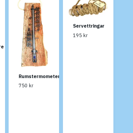
Servettringar
195 kr
re
Rumstermometer
750 kr