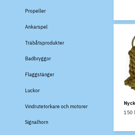
Propeller
Ankarspel
Träbåtsprodukter
Badbryggor
Flaggstänger
Luckor
Nyck
Vindrutetorkare och motorer
150 
Signalhorn