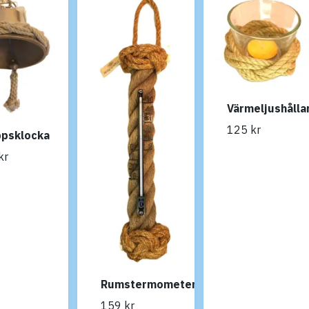
Värmeljushålla
125 kr
psklocka
kr
Rumstermometer
159 kr