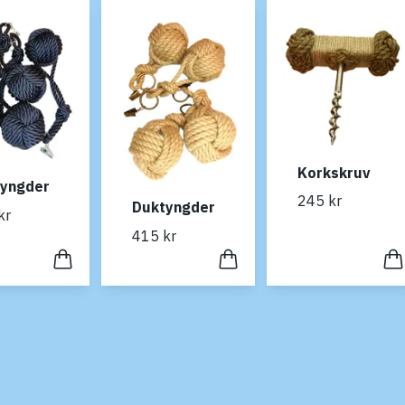
Korkskruv
tyngder
245 kr
Duktyngder
kr
415 kr