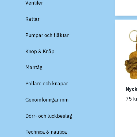
Ventiler
Rattar
Pumpar och fläktar
Knop & Knåp
Mantåg
Pollare och knapar
Nyck
75 k
Genomföringar mm
Dörr- och luckbeslag
Technica & nautica