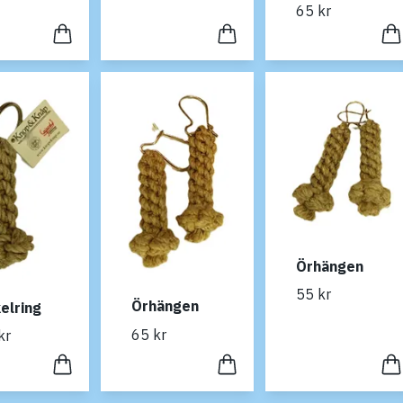
65 kr
Örhängen
55 kr
Örhängen
elring
65 kr
kr