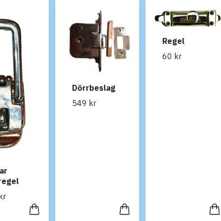
Regel
60 kr
Dörrbeslag
549 kr
ar
regel
kr