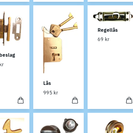
Regellås
69 kr
beslag
kr
Lås
995 kr