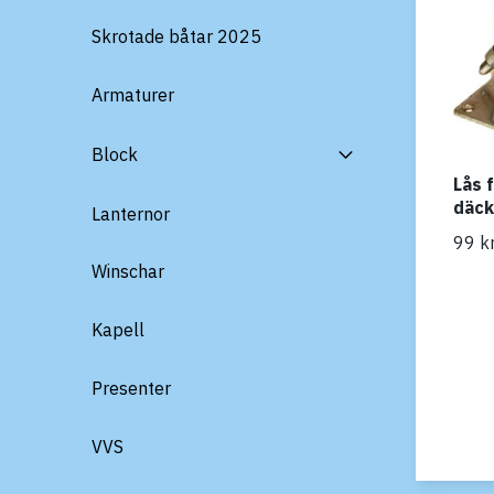
Skrotade båtar 2025
Armaturer
Block
Lås 
däck
Lanternor
99 k
Winschar
Kapell
Presenter
VVS