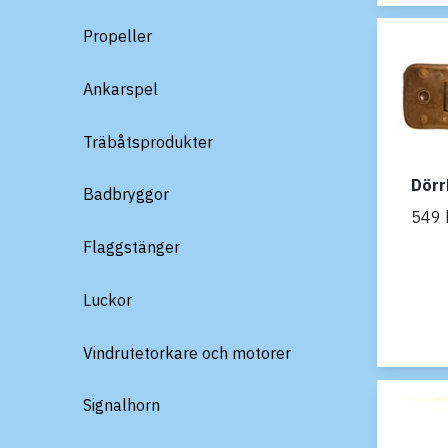
Propeller
Ankarspel
Träbåtsprodukter
Dörr
Badbryggor
549 
Flaggstänger
Luckor
Vindrutetorkare och motorer
Signalhorn