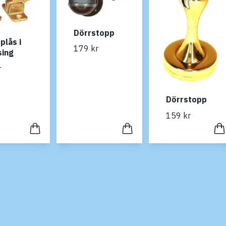
Dörrstopp
plås i
179 kr
sing
r
Dörrstopp
159 kr