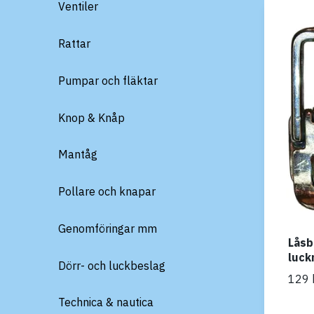
Ventiler
Rattar
Pumpar och fläktar
Knop & Knåp
Mantåg
Pollare och knapar
Genomföringar mm
Låsb
luck
Dörr- och luckbeslag
129 
Technica & nautica