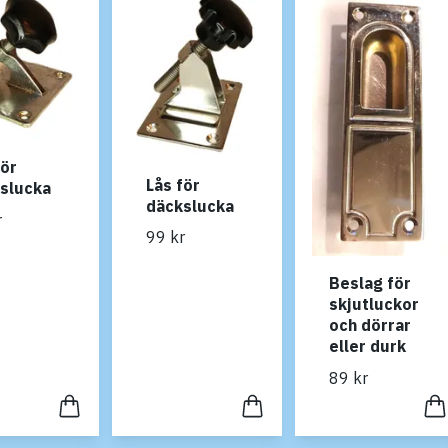
för
Lås för
slucka
däckslucka
r
99 kr
Beslag för
skjutluckor
och dörrar
eller durk
89 kr