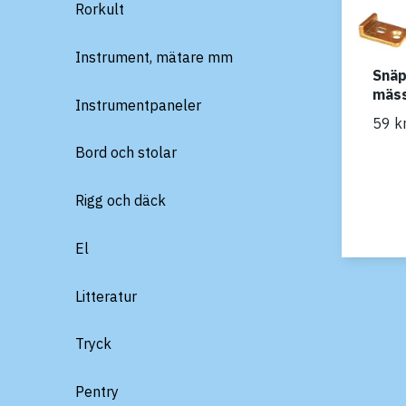
Rorkult
Instrument, mätare mm
Snäp
mäs
Instrumentpaneler
59 k
Bord och stolar
Rigg och däck
El
Litteratur
Tryck
Pentry