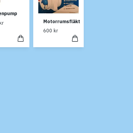
tenpump
Motorrumsfläkt
kr
600 kr