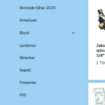
Skrotade båtar 2025
Armaturer
Block
Lanternor
Jab
sjö
3/8"
Winschar
1 70
Kapell
Presenter
VVS