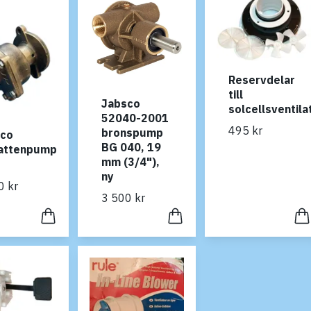
Reservdelar
till
Jabsco
solcellsventila
52040-2001
495 kr
bronspump
sco
BG 040, 19
vattenpump
mm (3/4"),
ny
0 kr
3 500 kr