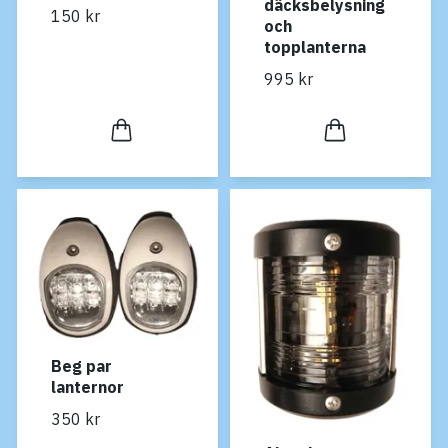
däcksbelysning
150 kr
och
topplanterna
995 kr
Beg par
lanternor
350 kr