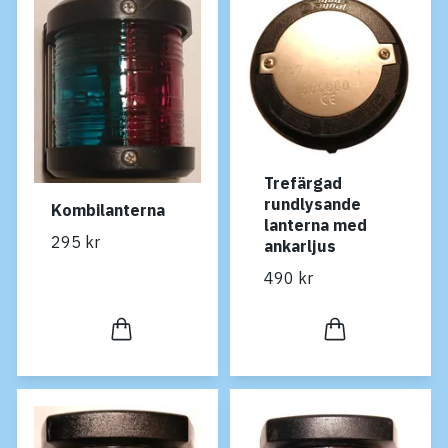
Trefärgad
rundlysande
Kombilanterna
lanterna med
295 kr
ankarljus
490 kr