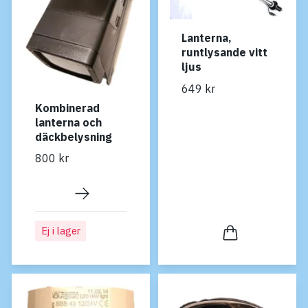
Lanterna,
runtlysande vitt
ljus
649 kr
Kombinerad
lanterna och
däckbelysning
800 kr
Ej i lager