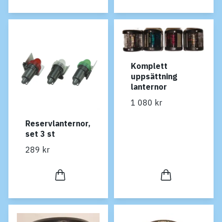
Komplett
uppsättning
lanternor
1 080 kr
Reservlanternor,
set 3 st
289 kr