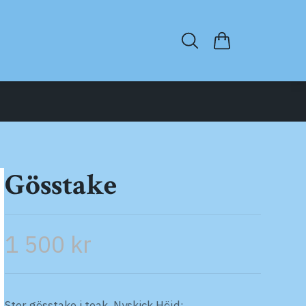
Gösstake
1 500 kr
Stor gösstake i teak. Nyskick.Höjd: