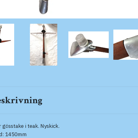
eskrivning
r gösstake i teak. Nyskick.
jd: 1450mm