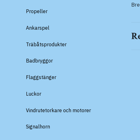
Br
Propeller
Ankarspel
R
Träbåtsprodukter
Badbryggor
Flaggstänger
Luckor
Vindrutetorkare och motorer
Signalhorn