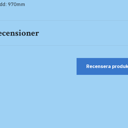
edd: 970mm
ecensioner
Recensera produ