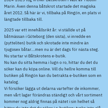
Marin. Även denna båtskrot startade det magiska
året 2012. Så här är vi, tillbaka på Ringön, en plats vi
längtade tillbaka till.
2025 var ett innehållsrikt år: vi ställde ut på
båtmässan i Göteborg (den sista), vi inredde en
(pytteliten) butik och skrotade inte mindre än
tjugosex båtar....men nu är det dags för nästa steg.
Nu startar vi Båtskrotens e-butik.
Nu kan du sitta hemma i lugn o ro, hittar du det du
söker kan du köpa online. Vill du hellre komma till
butiken på Ringön kan du betrakta e-butiken som en
katalog.
Vi försöker lägga ut delarna vartefter de inkommer,
men vårt lager förändras ständigt och vårt sortiment
kommer nog aldrig finnas på nätet i sin helhet så
hittar du inte det du söker i e-butiken; tveka inte-slå