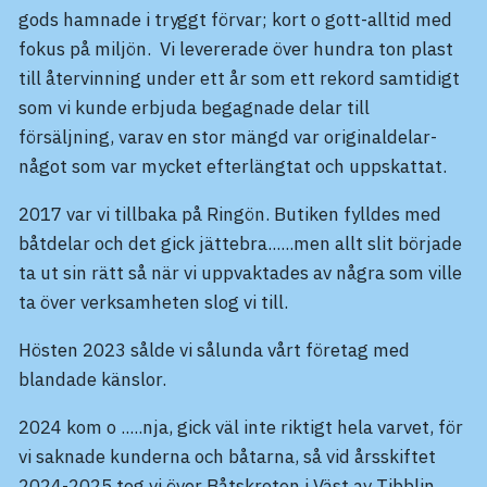
gods hamnade i tryggt förvar; kort o gott-alltid med
fokus på miljön. Vi levererade över hundra ton plast
till återvinning under ett år som ett rekord samtidigt
som vi kunde erbjuda begagnade delar till
försäljning, varav en stor mängd var originaldelar-
något som var mycket efterlängtat och uppskattat.
2017 var vi tillbaka på Ringön. Butiken fylldes med
båtdelar och det gick jättebra......men allt slit började
ta ut sin rätt så när vi uppvaktades av några som ville
ta över verksamheten slog vi till.
Hösten 2023 sålde vi sålunda vårt företag med
blandade känslor.
2024 kom o .....nja, gick väl inte riktigt hela varvet, för
vi saknade kunderna och båtarna, så vid årsskiftet
2024-2025 tog vi över Båtskroten i Väst av Tibblin