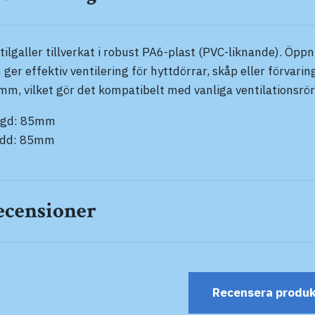
tilgaller
tillverkat i robust PA6-plast (PVC-liknande)
. Öppn
ger effektiv ventilering för hyttdörrar, skåp eller förva
mm, vilket gör det kompatibelt med vanliga ventilationsrör
ngd: 85mm
edd: 85mm
ecensioner
Recensera produ