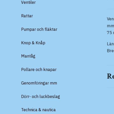
Ventiler
Rattar
Ven
mm 
Pumpar och fläktar
75 
Knop & Knåp
Lä
Br
Mantåg
Pollare och knapar
R
Genomföringar mm
Dörr- och luckbeslag
Technica & nautica