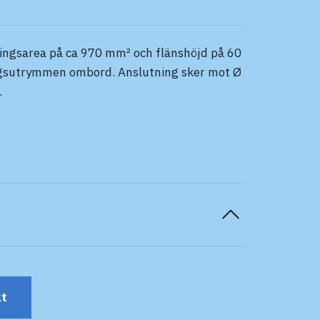
ingsarea på ca 970 mm² och flänshöjd på 60
ringsutrymmen ombord. Anslutning sker mot Ø
.
kt