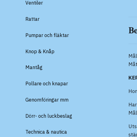
Ventiler
Rattar
B
Pumpar och fläktar
Knop & Knåp
Mål
Måt
Mantåg
KE
Pollare och knapar
Hon
Genomföringar mm
Har
Mål
Dörr- och luckbeslag
Uts
Technica & nautica
stä