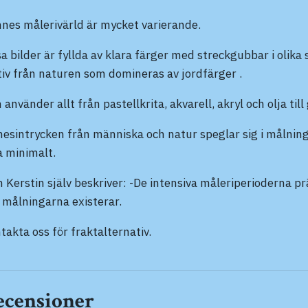
nes målerivärld är mycket varierande.
sa bilder är fyllda av klara färger med streckgubbar i olika
iv från naturen som domineras av jordfärger .
 använder allt från pastellkrita, akvarell, akryl och olja till 
nesintrycken från människa och natur speglar sig i målning
a minimalt.
 Kerstin själv beskriver: -De intensiva måleriperioderna prä
 målningarna existerar.
takta oss för fraktalternativ.
ecensioner