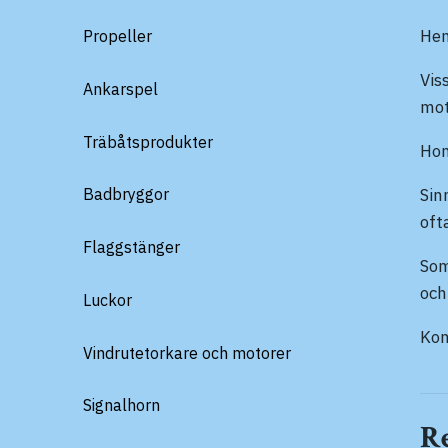
Hen
Propeller
Vis
Ankarspel
mot
Träbåtsprodukter
Hon
Sin
Badbryggor
oft
Flaggstänger
Som
och
Luckor
Kon
Vindrutetorkare och motorer
Signalhorn
R