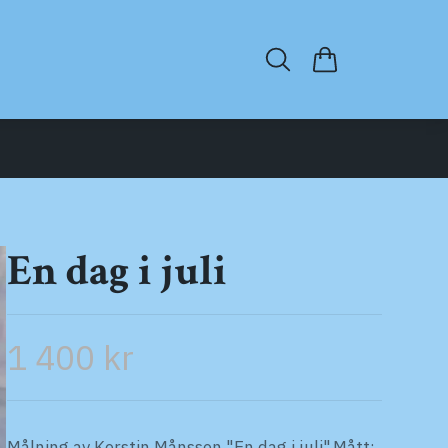
En dag i juli
1 400 kr
Målning av Kerstin Månsson "En dag i juli".Mått: