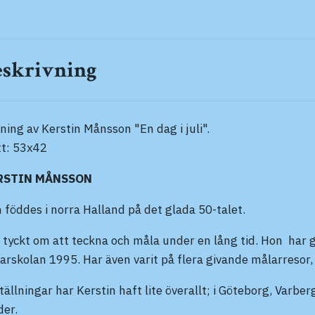
eskrivning
ning av Kerstin Månsson "En dag i juli".
t: 53x42
RSTIN MÅNSSON
 föddes i norra Halland på det glada 50-talet.
 tyckt om att teckna och måla under en lång tid. Hon har gå
arskolan 1995. Har även varit på flera givande målarresor, 
tällningar har Kerstin haft lite överallt; i Göteborg, Varb
der.