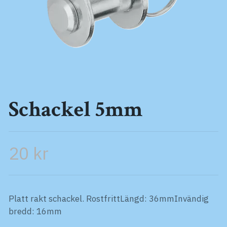
Schackel 5mm
20 kr
Platt rakt schackel. RostfrittLängd: 36mmInvändig
bredd: 16mm