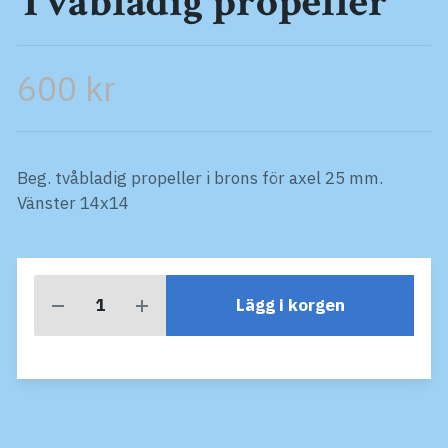
Tvåbladig propeller
600 kr
Beg. tvåbladig propeller i brons för axel 25 mm.
Vänster 14x14
Lägg i korgen