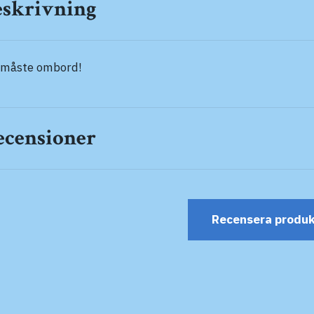
eskrivning
 måste ombord!
ecensioner
Recensera produ