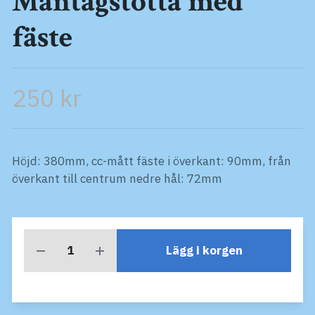
Mantågstötta med
fäste
250 kr
Höjd: 380mm, cc-mått fäste i överkant: 90mm, från
överkant till centrum nedre hål: 72mm
Lägg i korgen