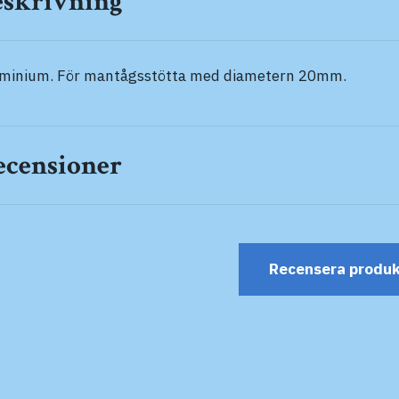
eskrivning
minium. För mantågsstötta med diametern 20mm.
ecensioner
Recensera produ