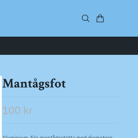
Mantågsfot
100 kr
Aluminium. För mantågsstötta med diametern