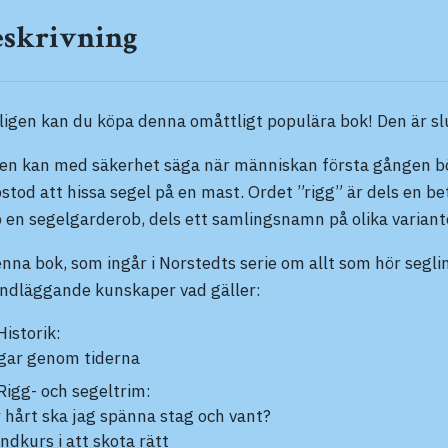
eskrivning
ligen kan du köpa denna omåttligt populära bok! Den är slu
en kan med säkerhet säga när människan första gången bör
stod att hissa segel på en mast. Ordet ”rigg” är dels en b
 en segelgarderob, dels ett samlingsnamn på olika variant
enna bok, som ingår i Norstedts serie om allt som hör segling 
ndläggande kunskaper vad gäller:
Historik:
gar genom tiderna
Rigg- och segeltrim:
 hårt ska jag spänna stag och vant?
ndkurs i att skota rätt