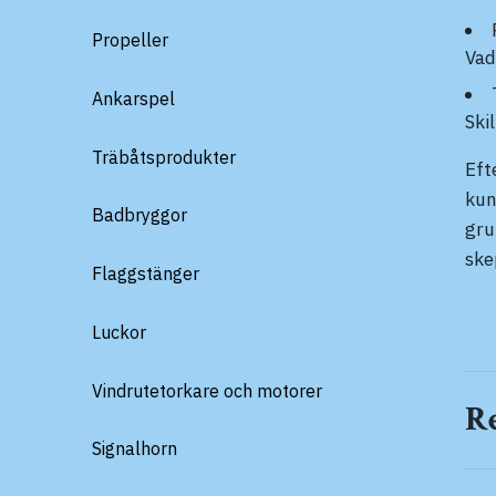
Propeller
Vad
Ankarspel
Ski
Träbåtsprodukter
Eft
kun
Badbryggor
gru
ske
Flaggstänger
Luckor
Vindrutetorkare och motorer
R
Signalhorn