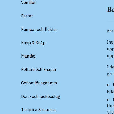
Ventiler
B
Rattar
Pumpar och fläktar
Änt
Ing
Knop & Knåp
upp
upp
Mantåg
I d
Pollare och knapar
gru
Genomföringar mm
Rig
Dörr- och luckbeslag
Hur
Technica & nautica
Gru