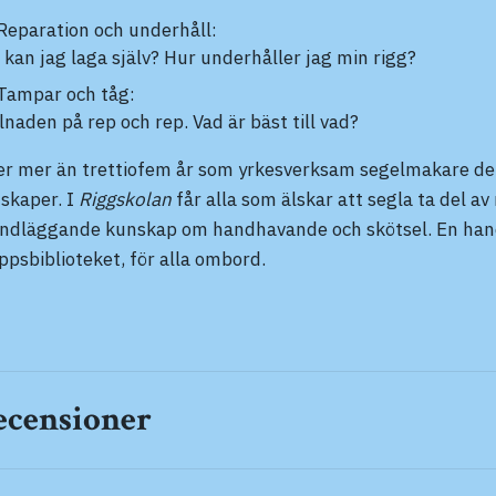
Reparation och underhåll:
 kan jag laga själv? Hur underhåller jag min rigg?
Tampar och tåg:
llnaden på rep och rep. Vad är bäst till vad?
er mer än trettiofem år som yrkesverksam segelmakare dela
skaper. I
Riggskolan
får alla som älskar att segla ta del a
ndläggande kunskap om handhavande och skötsel. En handb
ppsbiblioteket, för alla ombord.
ecensioner