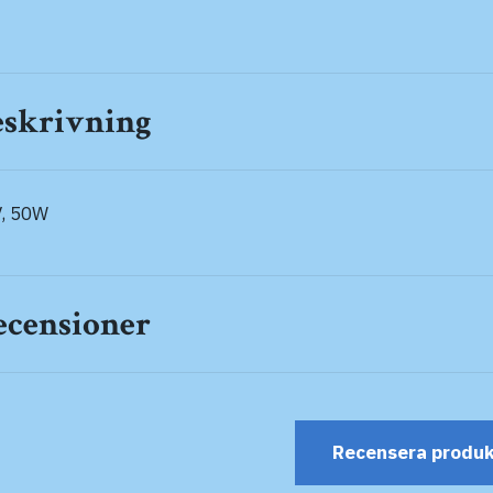
eskrivning
, 50W
ecensioner
Recensera produ