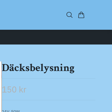
Däcksbelysning
150 kr
24V, 50W