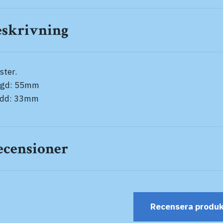
eskrivning
ster.
ngd: 55mm
edd: 33mm
ecensioner
Recensera produ