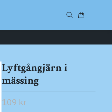
Lyftgångjärn i
mässing
109 kr