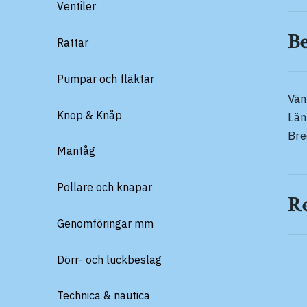
Ventiler
B
Rattar
Pumpar och fläktar
Vän
Knop & Knåp
Lä
Br
Mantåg
Pollare och knapar
R
Genomföringar mm
Dörr- och luckbeslag
Technica & nautica