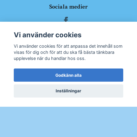
Sociala medier
Vi använder cookies
Prenumerera på vårt nyhetsbrev
Vi använder cookies för att anpassa det innehåll som
visas för dig och för att du ska få bästa tänkbara
upplevelse när du handlar hos oss.
Prenumerera
Godkänn alla
Inställningar
© 2026 Båtskroten Ringön